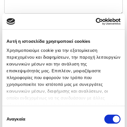
ΑΠΟΣΤΟΛΉ ΜΗΝΎΜΑΤΟΣ
Αυτή η ιστοσελίδα χρησιμοποιεί cookies
Χρησιμοποιούμε cookie για την εξατομίκευση
SOCIAL MEDIA
περιεχομένου και διαφημίσεων, την παροχή λειτουργιών
κοινωνικών μέσων και την ανάλυση της
επισκεψιμότητάς μας. Επιπλέον, μοιραζόμαστε
πληροφορίες που αφορούν τον τρόπο που
χρησιμοποιείτε τον ιστότοπό μας με συνεργάτες
κοινωνικών μέσων, διαφήμισης και αναλύσεων, οι
ΔΙΕΎΘΥΝΣΗ
οποίοι ενδεχομένως να τις συνδυάσουν με άλλες
πληροφορίες που τους έχετε παραχωρήσει ή τις οποίες
έχουν συλλέξει σε σχέση με την από μέρους σας χρήση
Επιλογή
Θεομήτορος 54
των υπηρεσιών τους.
Αναγκαία
συγκατάθεσης
Αγ. Δημήτριος 173 42