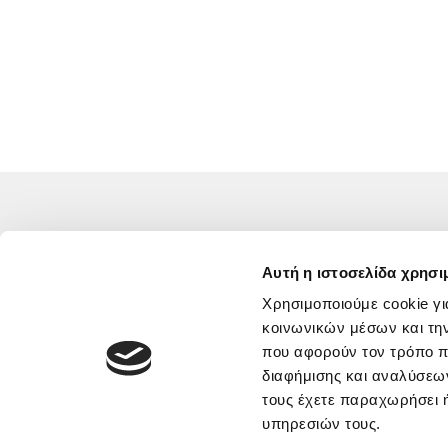
ΕΠΙΚΟΙΝΩΝΊΑ
Αυτή η ιστοσελίδα χρησι
Χρησιμοποιούμε cookie γι
+30 210 9930586
,
+30 697 2059796
κοινωνικών μέσων και τη
που αφορούν τον τρόπο π
Θεομήτορος 54
διαφήμισης και αναλύσεων
Αγ. Δημήτριος 173 42
τους έχετε παραχωρήσει ή
info@physico.gr
υπηρεσιών τους.