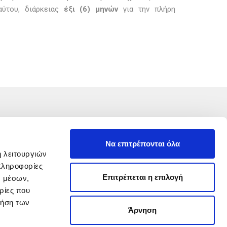
ύτου, διάρκειας
έξι (6) μηνών
για την πλήρη
Φυσικοθεραπεία &
Αποκατάσταση
Να επιτρέπονται όλα
Αλέξανδρος Αντωνίου
ή λειτουργιών
πληροφορίες
Επιτρέπεται η επιλογή
ν μέσων,
ρίες που
ρήση των
Άρνηση